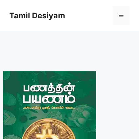
Skip
to
Tamil Desiyam
Menu
content