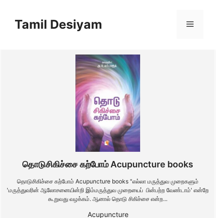
Skip
to
Tamil Desiyam
Menu
content
தொடுசிகிச்சை கற்போம் Acupuncture books
தொடுசிகிச்சை கற்போம் Acupuncture books "எல்லா மருத்துவ முறைகளும்
'மருத்துவரின் ஆலோசனையின்றி இம்மருத்துவ முறையைப் பின்பற்ற வேண்டாம்' என்றே
கூறுவது வழக்கம். ஆனால் தொடு சிகிச்சை என்ற...
Acupuncture